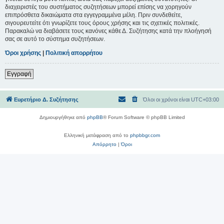
διαχειριστές του συστήματος συζητήσεων μπορεί επίσης να χορηγούν
επιπρόσθετα δικαιώματα στα εγγεγραμμένα μέλη. Πριν συνδεθείτε,
σιγουρευτείτε ότι γνωρίζετε τους όρους χρήσης και τις σχετικές πολιτικές.
Παρακαλώ να διαβάσετε τους κανόνες κάθε Δ. Συζήτησης κατά την πλοήγησή
σας σε αυτό το σύστημα συζητήσεων.
Όροι χρήσης
|
Πολιτική απορρήτου
Εγγραφή
Ευρετήριο Δ. Συζήτησης
Όλοι οι χρόνοι είναι
UTC+03:00
Δημιουργήθηκε από
phpBB
® Forum Software © phpBB Limited
Ελληνική μετάφραση από το
phpbbgr.com
Απόρρητο
|
Όροι