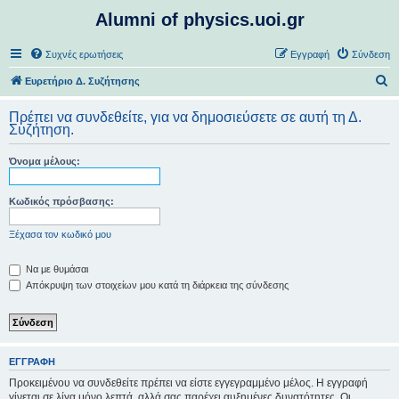
Alumni of physics.uoi.gr
Συχνές ερωτήσεις
Εγγραφή
Σύνδεση
Α
Ευρετήριο Δ. Συζήτησης
ν
Πρέπει να συνδεθείτε, για να δημοσιεύσετε σε αυτή τη Δ.
α
Συζήτηση.
ζ
Όνομα μέλους:
ή
τ
Κωδικός πρόσβασης:
η
σ
Ξέχασα τον κωδικό μου
η
Να με θυμάσαι
Απόκρυψη των στοιχείων μου κατά τη διάρκεια της σύνδεσης
ΕΓΓΡΑΦΉ
Προκειμένου να συνδεθείτε πρέπει να είστε εγγεγραμμένο μέλος. Η εγγραφή
γίνεται σε λίγα μόνο λεπτά, αλλά σας παρέχει αυξημένες δυνατότητες. Οι