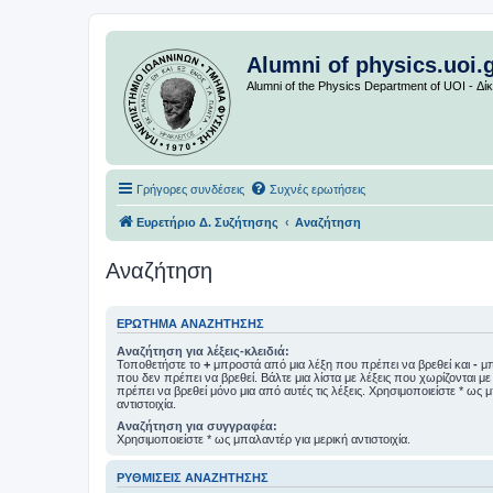
Alumni of physics.uoi.
Alumni of the Physics Department of UOI - Δ
Γρήγορες συνδέσεις
Συχνές ερωτήσεις
Ευρετήριο Δ. Συζήτησης
Αναζήτηση
Αναζήτηση
ΕΡΏΤΗΜΑ ΑΝΑΖΉΤΗΣΗΣ
Αναζήτηση για λέξεις-κλειδιά:
Τοποθετήστε το
+
μπροστά από μια λέξη που πρέπει να βρεθεί και
-
μπ
που δεν πρέπει να βρεθεί. Βάλτε μια λίστα με λέξεις που χωρίζονται μ
πρέπει να βρεθεί μόνο μια από αυτές τις λέξεις. Χρησιμοποιείστε * ως 
αντιστοιχία.
Αναζήτηση για συγγραφέα:
Χρησιμοποιείστε * ως μπαλαντέρ για μερική αντιστοιχία.
ΡΥΘΜΊΣΕΙΣ ΑΝΑΖΉΤΗΣΗΣ