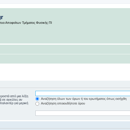
gr
ίκτυο Αποφοίτων Τμήματος Φυσικής ΠΙ
ροστά από μια λέξη
Αναζήτηση όλων των όρων ή του ερωτήματος όπως εισήχθη
ε
|
σε αγκύλες αν
μπαλαντέρ για μερική
Αναζήτηση οποιουδήποτε όρου