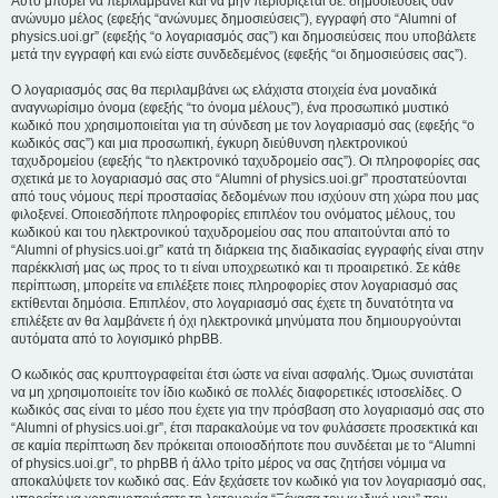
Αυτό μπορεί να περιλαμβάνει και να μην περιορίζεται σε: δημοσιεύσεις σαν
ανώνυμο μέλος (εφεξής “ανώνυμες δημοσιεύσεις”), εγγραφή στο “Alumni of
physics.uoi.gr” (εφεξής “ο λογαριασμός σας”) και δημοσιεύσεις που υποβάλετε
μετά την εγγραφή και ενώ είστε συνδεδεμένος (εφεξής “οι δημοσιεύσεις σας”).
Ο λογαριασμός σας θα περιλαμβάνει ως ελάχιστα στοιχεία ένα μοναδικά
αναγνωρίσιμο όνομα (εφεξής “το όνομα μέλους”), ένα προσωπικό μυστικό
κωδικό που χρησιμοποιείται για τη σύνδεση με τον λογαριασμό σας (εφεξής “ο
κωδικός σας”) και μια προσωπική, έγκυρη διεύθυνση ηλεκτρονικού
ταχυδρομείου (εφεξής “το ηλεκτρονικό ταχυδρομείο σας”). Οι πληροφορίες σας
σχετικά με το λογαριασμό σας στο “Alumni of physics.uoi.gr” προστατεύονται
από τους νόμους περί προστασίας δεδομένων που ισχύουν στη χώρα που μας
φιλοξενεί. Οποιεσδήποτε πληροφορίες επιπλέον του ονόματος μέλους, του
κωδικού και του ηλεκτρονικού ταχυδρομείου σας που απαιτούνται από το
“Alumni of physics.uoi.gr” κατά τη διάρκεια της διαδικασίας εγγραφής είναι στην
παρέκκλισή μας ως προς το τι είναι υποχρεωτικό και τι προαιρετικό. Σε κάθε
περίπτωση, μπορείτε να επιλέξετε ποιες πληροφορίες στον λογαριασμό σας
εκτίθενται δημόσια. Επιπλέον, στο λογαριασμό σας έχετε τη δυνατότητα να
επιλέξετε αν θα λαμβάνετε ή όχι ηλεκτρονικά μηνύματα που δημιουργούνται
αυτόματα από το λογισμικό phpBB.
Ο κωδικός σας κρυπτογραφείται έτσι ώστε να είναι ασφαλής. Όμως συνιστάται
να μη χρησιμοποιείτε τον ίδιο κωδικό σε πολλές διαφορετικές ιστοσελίδες. Ο
κωδικός σας είναι το μέσο που έχετε για την πρόσβαση στο λογαριασμό σας στο
“Alumni of physics.uoi.gr”, έτσι παρακαλούμε να τον φυλάσσετε προσεκτικά και
σε καμία περίπτωση δεν πρόκειται οποιοσδήποτε που συνδέεται με το “Alumni
of physics.uoi.gr”, το phpBB ή άλλο τρίτο μέρος να σας ζητήσει νόμιμα να
αποκαλύψετε τον κωδικό σας. Εάν ξεχάσετε τον κωδικό για τον λογαριασμό σας,