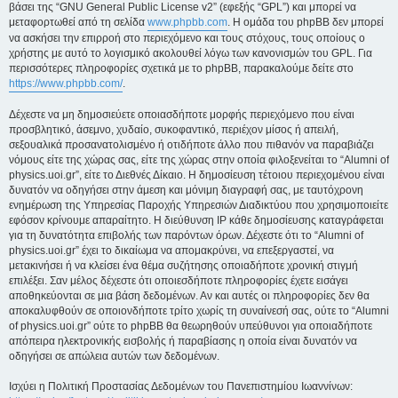
βάσει της “GNU General Public License v2” (εφεξής “GPL”) και μπορεί να
μεταφορτωθεί από τη σελίδα
www.phpbb.com
. Η ομάδα του phpBB δεν μπορεί
να ασκήσει την επιρροή στο περιεχόμενο και τους στόχους, τους οποίους ο
χρήστης με αυτό το λογισμικό ακολουθεί λόγω των κανονισμών του GPL. Για
περισσότερες πληροφορίες σχετικά με το phpBB, παρακαλούμε δείτε στο
https://www.phpbb.com/
.
Δέχεστε να μη δημοσιεύετε οποιασδήποτε μορφής περιεχόμενο που είναι
προσβλητικό, άσεμνο, χυδαίο, συκοφαντικό, περιέχον μίσος ή απειλή,
σεξουαλικά προσανατολισμένο ή οτιδήποτε άλλο που πιθανόν να παραβιάζει
νόμους είτε της χώρας σας, είτε της χώρας στην οποία φιλοξενείται το “Alumni of
physics.uoi.gr”, είτε το Διεθνές Δίκαιο. Η δημοσίευση τέτοιου περιεχομένου είναι
δυνατόν να οδηγήσει στην άμεση και μόνιμη διαγραφή σας, με ταυτόχρονη
ενημέρωση της Υπηρεσίας Παροχής Υπηρεσιών Διαδικτύου που χρησιμοποιείτε
εφόσον κρίνουμε απαραίτητο. Η διεύθυνση IP κάθε δημοσίευσης καταγράφεται
για τη δυνατότητα επιβολής των παρόντων όρων. Δέχεστε ότι το “Alumni of
physics.uoi.gr” έχει το δικαίωμα να απομακρύνει, να επεξεργαστεί, να
μετακινήσει ή να κλείσει ένα θέμα συζήτησης οποιαδήποτε χρονική στιγμή
επιλέξει. Σαν μέλος δέχεστε ότι οποιεσδήποτε πληροφορίες έχετε εισάγει
αποθηκεύονται σε μια βάση δεδομένων. Αν και αυτές οι πληροφορίες δεν θα
αποκαλυφθούν σε οποιονδήποτε τρίτο χωρίς τη συναίνεσή σας, ούτε το “Alumni
of physics.uoi.gr” ούτε το phpBB θα θεωρηθούν υπεύθυνοι για οποιαδήποτε
απόπειρα ηλεκτρονικής εισβολής ή παραβίασης η οποία είναι δυνατόν να
οδηγήσει σε απώλεια αυτών των δεδομένων.
Ισχύει η Πολιτική Προστασίας Δεδομένων του Πανεπιστημίου Ιωαννίνων: