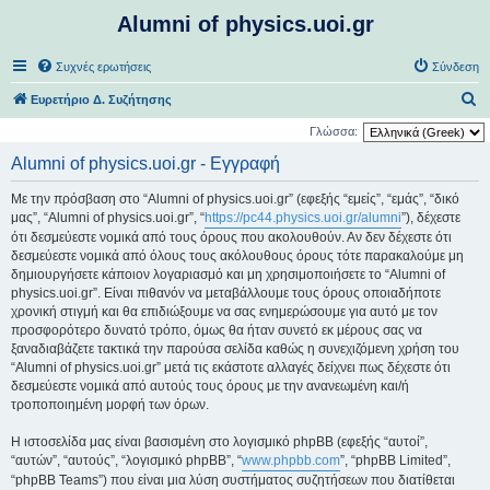
Alumni of physics.uoi.gr
Συχνές ερωτήσεις
Σύνδεση
Α
Ευρετήριο Δ. Συζήτησης
ν
Γλώσσα:
α
Alumni of physics.uoi.gr - Εγγραφή
ζ
Με την πρόσβαση στο “Alumni of physics.uoi.gr” (εφεξής “εμείς”, “εμάς”, “δικό
ή
μας”, “Alumni of physics.uoi.gr”, “
https://pc44.physics.uoi.gr/alumni
”), δέχεστε
τ
ότι δεσμεύεστε νομικά από τους όρους που ακολουθούν. Αν δεν δέχεστε ότι
δεσμεύεστε νομικά από όλους τους ακόλουθους όρους τότε παρακαλούμε μη
η
δημιουργήσετε κάποιον λογαριασμό και μη χρησιμοποιήσετε το “Alumni of
σ
physics.uoi.gr”. Είναι πιθανόν να μεταβάλλουμε τους όρους οποιαδήποτε
η
χρονική στιγμή και θα επιδιώξουμε να σας ενημερώσουμε για αυτό με τον
προσφορότερο δυνατό τρόπο, όμως θα ήταν συνετό εκ μέρους σας να
ξαναδιαβάζετε τακτικά την παρούσα σελίδα καθώς η συνεχιζόμενη χρήση του
“Alumni of physics.uoi.gr” μετά τις εκάστοτε αλλαγές δείχνει πως δέχεστε ότι
δεσμεύεστε νομικά από αυτούς τους όρους με την ανανεωμένη και/ή
τροποποιημένη μορφή των όρων.
Η ιστοσελίδα μας είναι βασισμένη στο λογισμικό phpBB (εφεξής “αυτοί”,
“αυτών”, “αυτούς”, “λογισμικό phpBB”, “
www.phpbb.com
”, “phpBB Limited”,
“phpBB Teams”) που είναι μια λύση συστήματος συζητήσεων που διατίθεται