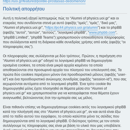
https://uoi.gr/featured/politiki-prostasias-dedomenon/
Πολιτική απορρήτου
Αυτή η πολιτική εξηγεί λεπτομερώς πώς το “Alumni of physics.uoi.gr” και οι
εταιρείες που συνδέονται στενά με αυτό (εφεξής “εμείς”, “εμάς”, “δικό μας”,
“Alumni of physics.uoi.gr”, “
https://pc44.physics.uoi.gr/alumni
”) και το phpBB
(εφεξής “αυτοί”, “αυτών”, “αυτούς”, “λογισμικό phpBB”, “
www.phpbb.com
”,
“phpBB Limited”, “phpBB Teams”) χρησιμοποιούν οποιεσδήποτε πληροφορίες
που συλλέγονται κατά τη διάρκεια κάθε συνεδρίας χρήσης από εσάς (εφεξής “οι
πληροφορίες σας”).
Οι πληροφορίες σας συλλέγονται με δύο τρόπους. Πρώτον, η περιήγηση στο
“Alumni of physics.uoi.gr” οδηγεί το λογισμικό phpBB να δημιουργήσει
ορισμένα cookies, τα οποία είναι μικρά αρχεία κειμένου τα οποία
αποθηκεύονται στα προσωρινά αρχεία του πλοηγού του υπολογιστή σας. Τα
πρώτα δύο cookies περιέχουν μόνον ένα προσδιοριστικό μέλους (εφεξής “user-
id”) και ένα προσδιοριστικό ανώνυμης συνεδρίας (εφεξής “session-id”), που σας
εκχωρούνται αυτόματα από το λογισμικό phpBB. Ένα τρίτο cookie θα
δημιουργηθεί μόλις έχετε πλοηγηθεί σε θέματα μέσα στο “Alumni of
physics.uoi.gr” και χρησιμοποιείται για να καταγράφεται ποια θέματα έχουν
αναγνωσθεί, βελτιώνοντας έτσι την εμπειρία σας ως μέλος.
Είναι πιθανόν επίσης να δημιουργήσουμε cookies εκτός του λογισμικού phpBB
κατά την πλοήγησή σας στο “Alumni of physics.uoi.gr”, αν και αυτά είναι έξω
από το πεδίο αυτού του εγγράφου, το οποίο καλύπτει μόνο τις σελίδες που
δημιουργούνται από το λογισμικό phpBB. Ο δεύτερος τρόπος με τον οποίο
συλλέγουμε τις πληροφορίες σας είναι με βάση το υλικό που μας υποβάλετε.