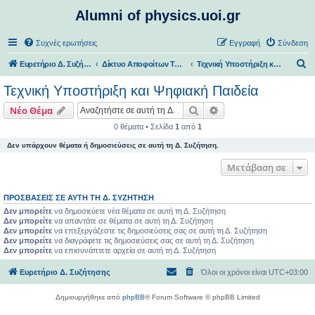
Alumni of physics.uoi.gr
Συχνές ερωτήσεις
Εγγραφή
Σύνδεση
Α
Ευρετήριο Δ. Συζήτησης
Δίκτυο Αποφοίτων Τμήματος Φυσικής ΠΙ
Τεχνική Υποστήριξη και Ψηφιακή Παιδεία
ν
Τεχνική Υποστήριξη και Ψηφιακή Παιδεία
α
Αναζήτηση
Ειδική αναζήτηση
Νέο Θέμα
ζ
0 θέματα • Σελίδα
1
από
1
ή
Δεν υπάρχουν θέματα ή δημοσιεύσεις σε αυτή τη Δ. Συζήτηση.
τ
η
Μετάβαση σε
σ
ΠΡΟΣΒΆΣΕΙΣ ΣΕ ΑΥΤΉ ΤΗ Δ. ΣΥΖΉΤΗΣΗ
η
Δεν μπορείτε
να δημοσιεύετε νέα θέματα σε αυτή τη Δ. Συζήτηση
Δεν μπορείτε
να απαντάτε σε θέματα σε αυτή τη Δ. Συζήτηση
Δεν μπορείτε
να επεξεργάζεστε τις δημοσιεύσεις σας σε αυτή τη Δ. Συζήτηση
Δεν μπορείτε
να διαγράφετε τις δημοσιεύσεις σας σε αυτή τη Δ. Συζήτηση
Δεν μπορείτε
να επισυνάπτετε αρχεία σε αυτή τη Δ. Συζήτηση
Ευρετήριο Δ. Συζήτησης
Όλοι οι χρόνοι είναι
UTC+03:00
Δημιουργήθηκε από
phpBB
® Forum Software © phpBB Limited