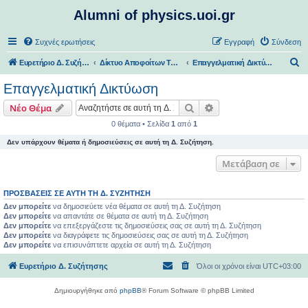
Alumni of physics.uoi.gr
Συχνές ερωτήσεις
Εγγραφή
Σύνδεση
Α
Ευρετήριο Δ. Συζήτησης
Δίκτυο Αποφοίτων Τμήματος Φυσικής ΠΙ
Επαγγελματική Δικτύωση
ν
Επαγγελματική Δικτύωση
α
Αναζήτηση
Ειδική αναζήτηση
Νέο Θέμα
ζ
0 θέματα • Σελίδα
1
από
1
ή
Δεν υπάρχουν θέματα ή δημοσιεύσεις σε αυτή τη Δ. Συζήτηση.
τ
η
Μετάβαση σε
σ
ΠΡΟΣΒΆΣΕΙΣ ΣΕ ΑΥΤΉ ΤΗ Δ. ΣΥΖΉΤΗΣΗ
η
Δεν μπορείτε
να δημοσιεύετε νέα θέματα σε αυτή τη Δ. Συζήτηση
Δεν μπορείτε
να απαντάτε σε θέματα σε αυτή τη Δ. Συζήτηση
Δεν μπορείτε
να επεξεργάζεστε τις δημοσιεύσεις σας σε αυτή τη Δ. Συζήτηση
Δεν μπορείτε
να διαγράφετε τις δημοσιεύσεις σας σε αυτή τη Δ. Συζήτηση
Δεν μπορείτε
να επισυνάπτετε αρχεία σε αυτή τη Δ. Συζήτηση
Ευρετήριο Δ. Συζήτησης
Όλοι οι χρόνοι είναι
UTC+03:00
Δημιουργήθηκε από
phpBB
® Forum Software © phpBB Limited